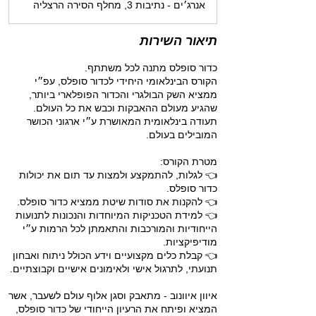
אנרג׳ים - נתיבות 3, מחלף הסירה הרצליה
י
י
ם
תיאור השירות
הקורס הבינלאומי היחידי לכדור סופלס, עפ״י
ממציא השק הבולגרי והכדור הפופלארי ביותר,
תעודה בינלאומית המאושרת ע״י ארגוני הכושר
👈 לגלות, להתמקצע ולמצות עד תום את יכולות
👈 למידת הטכניקות המיוחדות והנכונות לתנועות
הייחודיות והמורכבות והתאמתן לכל הרמות ע״י
👈 קבלת כלים מקצועיים וידע הכולל ניתוח ואבחון
איוון איוונוב - מתאבק וסגן אלוף עולם לשעבר, אשר
המציא ופיתח את הרעיון הייחודי של כדור סופלס,