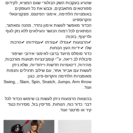
שהגיע בעקבות השק הבולגרי שגם המציא, לקידום
ספורטאים מתאבקים, וכבש את כל העוסקים
באומנויות הלחימה, אימוני הפיטנס, פונקציונאלי
הכדור מאפשר לעשות אימון נהדר, מהנה ומאתגר,
המתאים לכל רמות הכושר והגילאים ללא נזק לגוף
✔︎הרצועות ✔︎גודלו ✔︎צורתו ✔︎עמידותו ✔︎הרכות
כדור סופלס מיועד ברובו לאימוני אירובי ושיפור
סיבולת לב ריאה, ע״י קומבינציות תנועות מורכבות,
מהירות, דינאמיות חדשות וייחודיות, שלא ניתן
לעשות עם אביזר אחר, עם שילוב תרגילים והנפות
Swing, , Slam, Spin, Snatch, Jumps, Arm throw
​בהוצאת הרצועות ניתן לעשות בו שימוש ככדור לכל
דבר: כדור כוח, הטחות, מדיסין בול, מסירות כנגד
קיר או פרטנר ועוד.