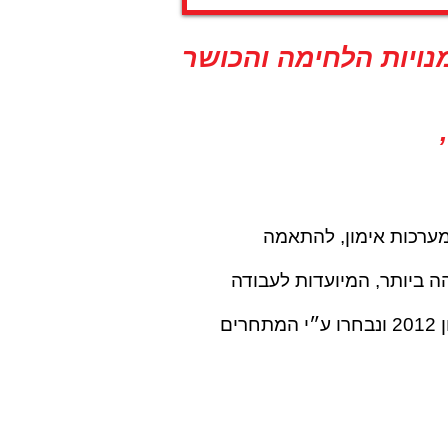
נויות הלחימה והכושר
 היטב במגוון גדול של מערכות אימון, להתאמה
 ביותר, המיועדות לעבודה
הבובות של סופלס נרכשו לכל ענפי הספורט הקרביים, במהלך המשחקים האולימפיים בלונדון 2012 ונבחרו ע״י המתחרים